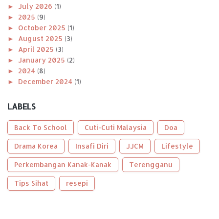
►
July 2026
(1)
►
2025
(9)
►
October 2025
(1)
►
August 2025
(3)
►
April 2025
(3)
►
January 2025
(2)
►
2024
(8)
►
December 2024
(1)
►
November 2024
(1)
►
October 2024
(2)
LABELS
►
August 2024
(1)
►
April 2024
(1)
Back To School
Cuti-Cuti Malaysia
Doa
►
January 2024
(2)
►
Drama Korea
2023
(56)
Insafi Diri
JJCM
Lifestyle
►
December 2023
(2)
Perkembangan Kanak-Kanak
Terengganu
►
October 2023
(2)
►
September 2023
(5)
Tips Sihat
resepi
►
August 2023
(9)
►
June 2023
(8)
►
May 2023
(2)