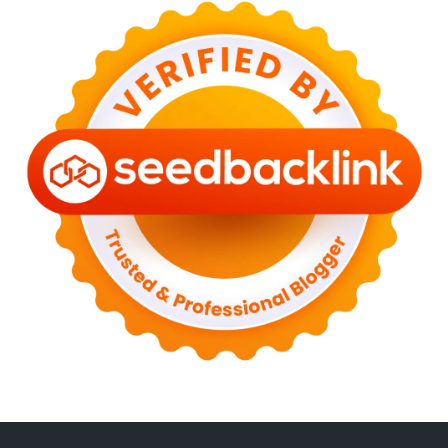
►
April 2023
(3)
►
March 2023
(6)
►
February 2023
(6)
►
January 2023
(13)
▼
2022
(43)
►
December 2022
(6)
►
September 2022
(4)
►
August 2022
(11)
▼
July 2022
(7)
Wordless Wednesday - Jaga Kesopanan Di Tempat Awam
Dah Lama Tak Sarapan Kuih Konar Leper
8 Cara Legakan Anak Meragam Sebab Nak Tumbuh Gigi
Tarikh Hari Ini Pada 25 Tahun Yang Lalu
Selamat Ulang Tahun Kelahiran Untuk Penghuni Rahim...
Pasta Goreng Cili Padi Mudah Dan Sedap
LZS Lancarkan Bulan Taksir Zakat - Taksir & Menang...
►
June 2022
(1)
►
April 2022
(4)
►
March 2022
(2)
►
February 2022
(6)
►
January 2022
(2)