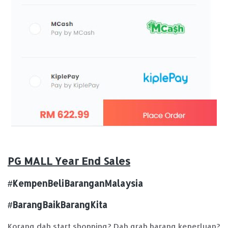
PG MALL Year End Sales
#KempenBeliBaranganMalaysia
#BarangBaikBarangKita
Korang dah start shopping? Dah grab barang keperluan?