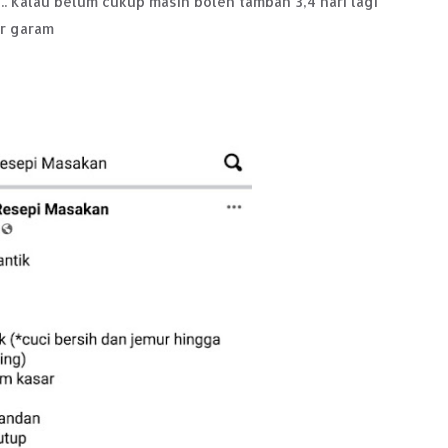
.. Kalau belum cukup masin boleh tambah 3,4 hari lagi
ir garam