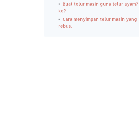
Buat telur masin guna telur ayam?
ke?
Cara menyimpan telur masin yang 
rebus.