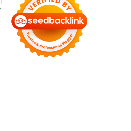
i
►
August 2022
(11)
k
►
July 2022
(7)
►
June 2022
(1)
►
April 2022
(4)
►
March 2022
(2)
►
February 2022
(6)
►
January 2022
(2)
►
2021
(82)
►
December 2021
(9)
►
November 2021
(4)
►
October 2021
(2)
►
September 2021
(4)
►
August 2021
(2)
►
July 2021
(7)
►
June 2021
(8)
►
May 2021
(3)
►
April 2021
(15)
►
March 2021
(14)
►
February 2021
(7)
►
January 2021
(7)