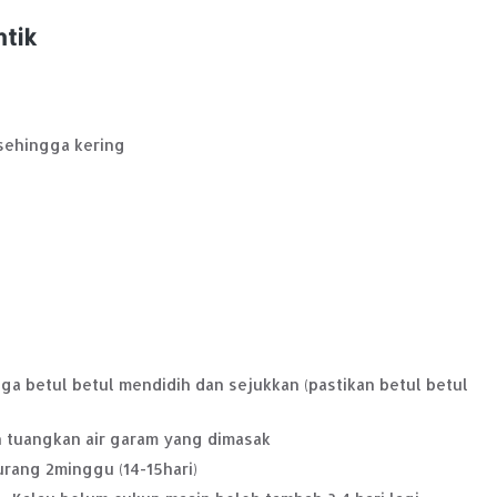
ntik
r sehingga kering
ga betul betul mendidih dan sejukkan (pastikan betul betul
n tuangkan air garam yang dimasak
rang 2minggu (14-15hari)