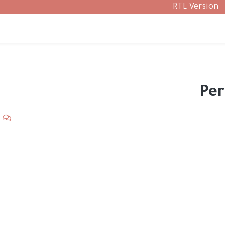
RTL Version
Per
5