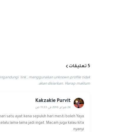
5 تعليقات
gandungi 'link', menggunakan unknown profile tidak
akan disiarkan. Harap maklum.
Kakzakie Purvit
24 فبراير 2016 في 11:33 ص
ari satu ayat kena sepuluh hari mesti boleh Yaya
elalu lama-lama jadi ingat. Macam juga kalau kita
nyanyi.