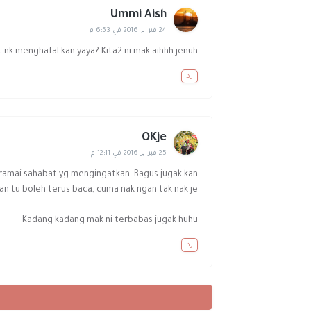
Ummi Aish
24 فبراير 2016 في 6:53 م
nk menghafal kan yaya? Kita2 ni mak aihhh jenuh
رد
OKje
25 فبراير 2016 في 12:11 م
amai sahabat yg mengingatkan. Bagus jugak kan....
an tu boleh terus baca, cuma nak ngan tak nak je.
Kadang kadang mak ni terbabas jugak huhu
رد