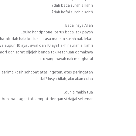
dah baca surah alkahfi?
dah hafal surah alkahfi?
Baca Insya Allah..
buka handphone..terus baca..tak payah..
hafal? dah hala ke tua ni rasa macam susah nak lekat.
walaupun 10 ayat awal dan 10 ayat akhir surah al kahfi.
ori dah sarat dijajah benda tak ketahuan gamaknya.
itu yang payah nak manghafal.
terima kasih sahabat atas ingatan, atas peringatan
hafal? Insya Allah, aku akan cuba.
dunia makin tua.
berdoa .. agar tak sempat dengan si dajjal sebenar.