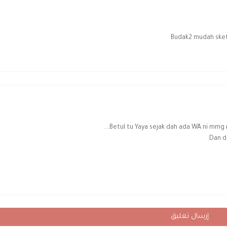
Budak2 mudah sket 
Betul tu Yaya sejak dah ada WA ni mmg r
Dan d
إرسال تعليق