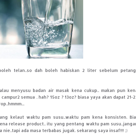
oleh telan..so dah boleh habiskan 2 liter sebelum petang.
kalau menyusu badan air masak kena cukup.. makan pun ken
rja campur2 semua . hah? 15oz ? 13oz? biasa yaya akan dapat 21-2
rop..hmmm...
ang kelaut waktu pam susu..waktu pam kena konsisten. Bia
 kena release product.. itu yang pentang waktu pam susu..janga
 nie..tapi ada masa terbabas jugak. sekarang saya insaf!!! ;)