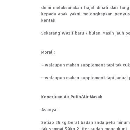
demi melaksanakan hajat dihati dan tan
kepada anak yakni melengkapkan penyus
kental!
Sekarang Wazif baru 7 bulan. Masih jauh p
Moral :
~ walaupun makan supplement tapi tak cuku
~ walaupun makan supplement tapi jadual p
Keperluan Air Putih/Air Masak
Asanya :
Setiap 25 kg berat badan anda pelu minum 1 
tak sampai 50kg 2 liter sudah mencukupi