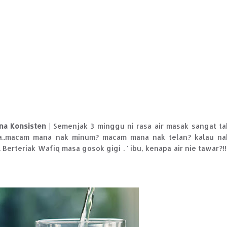
ena Konsisten
| Semenjak 3 minggu ni rasa air masak sangat ta
da..macam mana nak minum? macam mana nak telan? kalau na
teriak Wafiq masa gosok gigi . ' ibu, kenapa air nie tawar?!!!