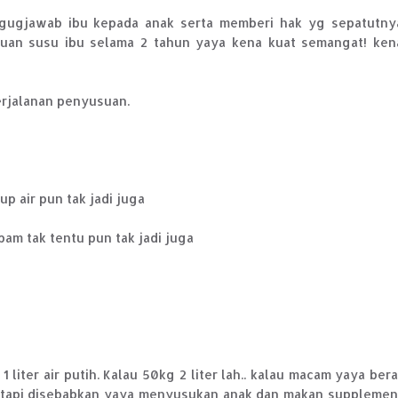
ggugjawab ibu kepada anak serta memberi hak yg sepatutny
uan susu ibu selama 2 tahun yaya kena kuat semangat! ken
erjalanan penyusuan.
p air pun tak jadi juga
am tak tentu pun tak jadi juga
liter air putih. Kalau 50kg 2 liter lah.. kalau macam yaya bera
.. tapi disebabkan yaya menyusukan anak dan makan supplemen