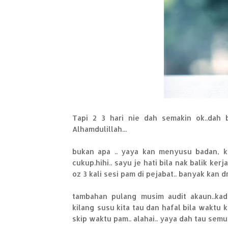
Tapi 2 3 hari nie dah semakin ok..dah b
Alhamdulillah...
bukan apa .. yaya kan menyusu badan, 
cukup.hihi.. sayu je hati bila nak balik ke
oz 3 kali sesi pam di pejabat.. banyak kan d
tambahan pulang musim audit akaun..kad
kilang susu kita tau dan hafal bila waktu
skip waktu pam.. alahai.. yaya dah tau semua