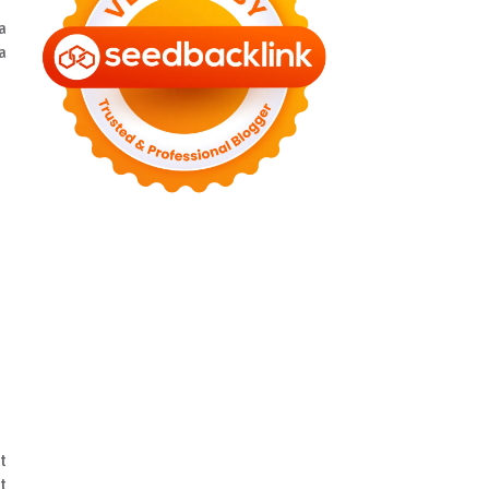
►
August 2022
(11)
a
►
July 2022
(7)
a
►
June 2022
(1)
►
April 2022
(4)
►
March 2022
(2)
►
February 2022
(6)
►
January 2022
(2)
►
2021
(82)
►
December 2021
(9)
►
November 2021
(4)
►
October 2021
(2)
►
September 2021
(4)
►
August 2021
(2)
►
July 2021
(7)
►
June 2021
(8)
►
May 2021
(3)
►
April 2021
(15)
►
March 2021
(14)
►
February 2021
(7)
t
►
January 2021
(7)
t