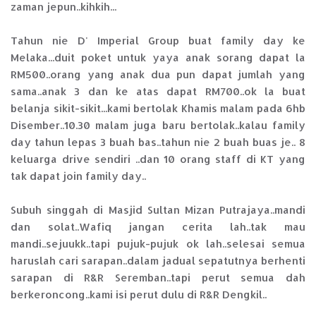
zaman jepun..kihkih...
Tahun nie D' Imperial Group buat family day ke
Melaka...duit poket untuk yaya anak sorang dapat la
RM500..orang yang anak dua pun dapat jumlah yang
sama..anak 3 dan ke atas dapat RM700..ok la buat
belanja sikit-sikit...kami bertolak Khamis malam pada 6hb
Disember..10.30 malam juga baru bertolak..kalau family
day tahun lepas 3 buah bas..tahun nie 2 buah buas je.. 8
keluarga drive sendiri ..dan 10 orang staff di KT yang
tak dapat join family day..
Subuh singgah di Masjid Sultan Mizan Putrajaya..mandi
dan solat..Wafiq jangan cerita lah..tak mau
mandi..sejuukk..tapi pujuk-pujuk ok lah..selesai semua
haruslah cari sarapan..dalam jadual sepatutnya berhenti
sarapan di R&R Seremban..tapi perut semua dah
berkeroncong..kami isi perut dulu di R&R Dengkil..