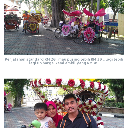
Perjalanan standard RM 20 ..mau pusing lebih RM 30 .. lagi lebih
lagi up harga..kami ambil yang RM30..