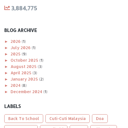
3,884,775
BLOG ARCHIVE
►
2026
(1)
►
July 2026
(1)
►
2025
(9)
►
October 2025
(1)
►
August 2025
(3)
►
April 2025
(3)
►
January 2025
(2)
►
2024
(8)
►
December 2024
(1)
►
November 2024
(1)
►
October 2024
(2)
LABELS
►
August 2024
(1)
►
April 2024
(1)
Back To School
Cuti-Cuti Malaysia
Doa
►
January 2024
(2)