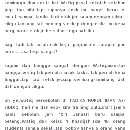
seminggu dua cerita kat Wafiq pasal sekolah..setahun
juga tau...hihi...tapi rupanya anak ibu hanya keras di
mulut...sampai tadika tadi elok jer..salam dengan cikgu-
cikgu..lansung tak menangis..cakap dengan dia ibu kena
pergi work..elok je bersalam..lega hati ibu...
pagi tadi tak susah nak kejut pagi..mandi..sarapan pun
beres...rasa lega sangat!
kagum dan bangga sangat dengan Wafiq..manatak
bangga..wafiq tak pernah masuk taska, tak pernah kena
tinggal..tapi tadi relak je..siap sembang-sembang dah
dah dengan cikgu.
oh ye..wafiq bersekolah di TADIKA NURUL IMAN AS-
SIDDIQ.. hari nie dan esok kira training dulu..start jam 8
habis sekolah jam 10..1 Januari baru sampai
petang..Wafiq duk kelas 1 Khadijah..ada 16 orang
students semua sekali..tapi boboy hanya 5 orang yang