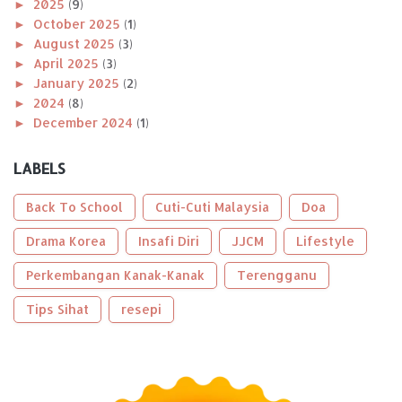
►
2025
(9)
►
October 2025
(1)
►
August 2025
(3)
►
April 2025
(3)
►
January 2025
(2)
►
2024
(8)
►
December 2024
(1)
►
November 2024
(1)
►
October 2024
(2)
LABELS
►
August 2024
(1)
►
April 2024
(1)
Back To School
Cuti-Cuti Malaysia
Doa
►
January 2024
(2)
►
Drama Korea
2023
(56)
Insafi Diri
JJCM
Lifestyle
►
December 2023
(2)
Perkembangan Kanak-Kanak
Terengganu
►
October 2023
(2)
►
September 2023
(5)
Tips Sihat
resepi
►
August 2023
(9)
►
June 2023
(8)
►
May 2023
(2)
►
April 2023
(3)
►
March 2023
(6)