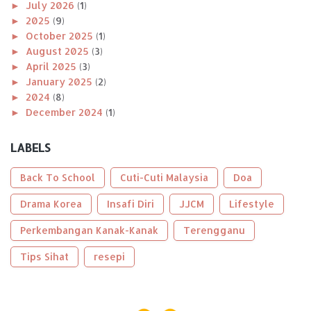
►
July 2026
(1)
►
2025
(9)
►
October 2025
(1)
►
August 2025
(3)
►
April 2025
(3)
►
January 2025
(2)
►
2024
(8)
►
December 2024
(1)
►
November 2024
(1)
►
October 2024
(2)
LABELS
►
August 2024
(1)
►
April 2024
(1)
Back To School
Cuti-Cuti Malaysia
Doa
►
January 2024
(2)
►
Drama Korea
2023
(56)
Insafi Diri
JJCM
Lifestyle
►
December 2023
(2)
Perkembangan Kanak-Kanak
Terengganu
►
October 2023
(2)
►
September 2023
(5)
Tips Sihat
resepi
►
August 2023
(9)
►
June 2023
(8)
►
May 2023
(2)
►
April 2023
(3)