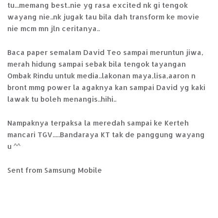
tu...memang best..nie yg rasa excited nk gi tengok
wayang nie..nk jugak tau bila dah transform ke movie
nie mcm mn jln ceritanya..
Baca paper semalam David Teo sampai meruntun jiwa,
merah hidung sampai sebak bila tengok tayangan
Ombak Rindu untuk media..lakonan maya,lisa,aaron n
bront mmg power la agaknya kan sampai David yg kaki
lawak tu boleh menangis..hihi..
Nampaknya terpaksa la meredah sampai ke Kerteh
mancari TGV.....Bandaraya KT tak de panggung wayang
u ^^
Sent from Samsung Mobile