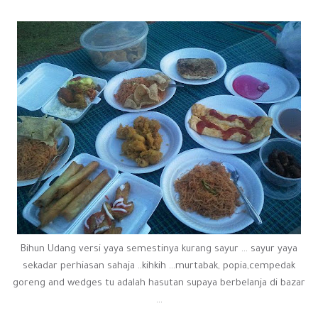
Bihun Udang versi yaya semestinya kurang sayur ... sayur yaya
sekadar perhiasan sahaja ..kihkih ...murtabak, popia,cempedak
goreng and wedges tu adalah hasutan supaya berbelanja di bazar
...