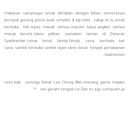
makanan sampingan untuk dimakan dengan bihun semestinya
keropok goreng..pastu buat omellet 4 biji telur.. cukup la tu untuk
berbuka.. hihi..lepas masak semua..macam biasa..angkut semua
masuk kereta..lokasi pilihan semalam taman di Dataran
Syahbandar..ramai betul family-family ceria berbuka kat
sana...sambil berbuka sambil layan skrin besar tengok perlawanan
badminton...
nota kaki : semoga Datuk Lee Chong Wei menang game malam
nie..geram tengok Lin Dan tu..ego semacam je ...^^