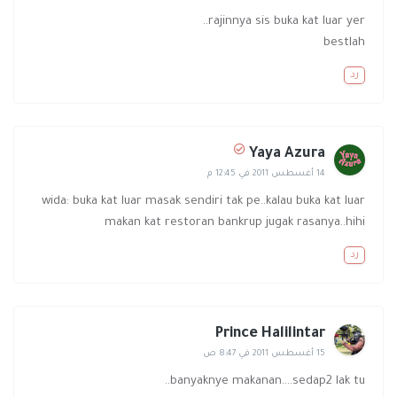
rajinnya sis buka kat luar yer..
bestlah
رد
Yaya Azura
14 أغسطس 2011 في 12:45 م
wida: buka kat luar masak sendiri tak pe..kalau buka kat luar
makan kat restoran bankrup jugak rasanya..hihi
رد
Prince Halilintar
15 أغسطس 2011 في 8:47 ص
banyaknye makanan....sedap2 lak tu..