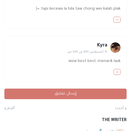
tapi kecewa la bila taw chong wei kalah plak..=(
رد
Kyra
15 أغسطس 2011 في 9:01 ص
wow best best..menarik lauk
رد
إرسال تعليق
أحدث
أقدم
THE WRITER