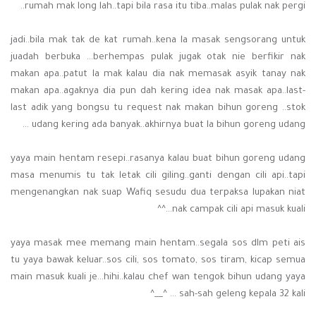
rumah mak long lah..tapi bila rasa itu tiba..malas pulak nak pergi..
jadi..bila mak tak de kat rumah..kena la masak sengsorang untuk
juadah berbuka ...berhempas pulak jugak otak nie berfikir nak
makan apa..patut la mak kalau dia nak memasak asyik tanay nak
makan apa..agaknya dia pun dah kering idea nak masak apa..last-
last adik yang bongsu tu request nak makan bihun goreng ..stok
udang kering ada banyak..akhirnya buat la bihun goreng udang ...
yaya main hentam resepi..rasanya kalau buat bihun goreng udang
masa menumis tu tak letak cili giling..ganti dengan cili api..tapi
mengenangkan nak suap Wafiq sesudu dua terpaksa lupakan niat
nak campak cili api masuk kuali...^^
yaya masak mee memang main hentam..segala sos dlm peti ais
tu yaya bawak keluar..sos cili, sos tomato, sos tiram, kicap semua
main masuk kuali je...hihi..kalau chef wan tengok bihun udang yaya
sah-sah geleng kepala 32 kali ... ^__^