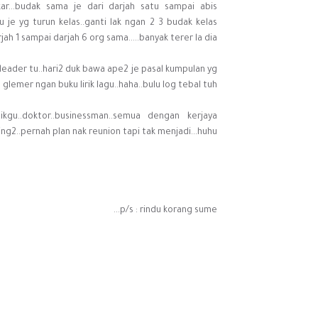
kar...budak sama je dari darjah satu sampai abis
 je yg turun kelas..ganti lak ngan 2 3 budak kelas
jah 1 sampai darjah 6 org sama.....banyak terer la dia...
eader tu..hari2 duk bawa ape2 je pasal kumpulan yg
glemer ngan buku lirik lagu..haha..bulu log tebal tuh!
gu..doktor..businessman..semua dengan kerjaya
ng2..pernah plan nak reunion tapi tak menjadi...huhu..
p/s : rindu korang sume...