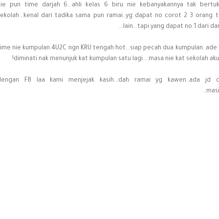
nie pun time darjah 6...ahli kelas 6 biru nie kebanyakannya tak bertu
sekolah...kenal dari tadika sama pun ramai..yg dapat no corot 2 3 orang tu
lain...tapi yang dapat no.1 dari dar
time nie kumpulan 4U2C ngn KRU tengah hot...siap pecah dua kumpulan..ade l
diminati nak menunjuk kat kumpulan satu lagi....masa nie kat sekolah aku 
dengan FB laa kami menjejak kasih...dah ramai yg kawen..ada jd cik
masi