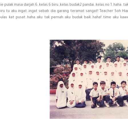
ie pulak masa darjah 6..kelas 6 biru..kelas budak2 pandai..kelas no.1..haha..t
biru tu aku ingat..ingat sebab dia garang teramat sangat! Teacher Soh Hian
pulas kat pusat..haha..aku tak pernah..aku budak baik..haha!..time aku kawe