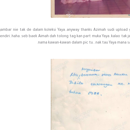
gambar nie tak de dalam koleksi Yaya..anyway thanks Azimah sudi upload g
endiri..haha..seb baek Aimah dah tolong tag kan part muka Yaya..kalao tak je
nama kawan-kawan dalam pic tu...nak tau Yaya mana sat