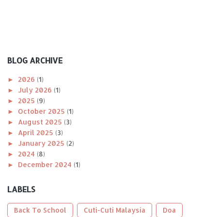
BLOG ARCHIVE
►
2026
(1)
►
July 2026
(1)
►
2025
(9)
►
October 2025
(1)
►
August 2025
(3)
►
April 2025
(3)
►
January 2025
(2)
►
2024
(8)
►
December 2024
(1)
►
November 2024
(1)
►
October 2024
(2)
LABELS
►
August 2024
(1)
►
April 2024
(1)
Back To School
Cuti-Cuti Malaysia
Doa