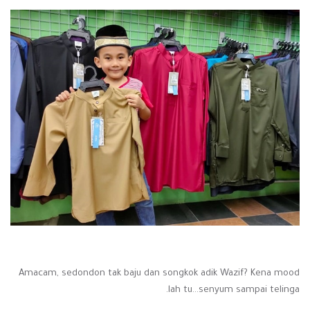
Amacam, sedondon tak baju dan songkok adik Wazif? Kena mood
lah tu...senyum sampai telinga.