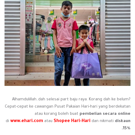
Alhamdulillah..dah se
lesai part baju raya. Korang dah ke belum?
Cepat-cepat ke cawangan Pusat Pakaian Hari-hari yang berdekatan
atau korang boleh buat
pembelian secara online
di
www.ehari.com
atau
Shopee Hari-Hari
dan nikmati
diskaun
15%.