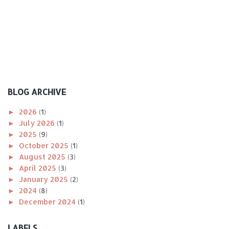
BLOG ARCHIVE
►
2026
(1)
►
July 2026
(1)
►
2025
(9)
►
October 2025
(1)
►
August 2025
(3)
►
April 2025
(3)
►
January 2025
(2)
►
2024
(8)
►
December 2024
(1)
►
November 2024
(1)
►
October 2024
(2)
LABELS