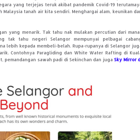
egara yang terjejas teruk akibat pandemik Covid-19 terutamay
 Malaysia tanah air kita sendiri. Menghargai alam, keunikan da
ngan yang menarik. Tak tahu nak mulakan percutian dari mana
ang tak tahu negeri Selangor mempunyai pelbagai caban
ana lebih kepada membeli-belah. Rupa-rupanya di Selangor jug
arik. Contohnya Paragliding dan White Water Rafting di Kual
at, pemandangan sawah padi di Sekinchan dan juga
Sky Mirror d