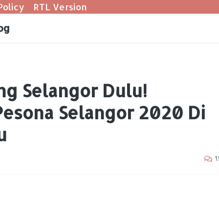
Policy
RTL Version
og
ng Selangor Dulu!
Pesona Selangor 2020 Di
u
1