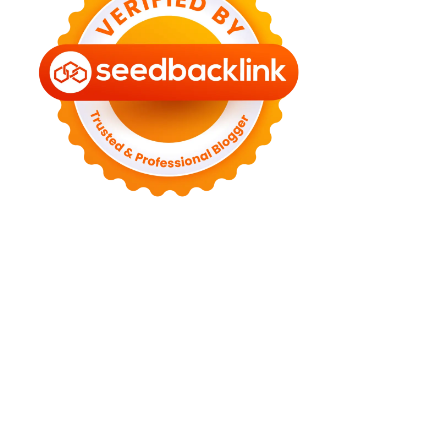
►
August 2022
(11)
►
July 2022
(7)
►
June 2022
(1)
►
April 2022
(4)
►
March 2022
(2)
►
February 2022
(6)
►
January 2022
(2)
►
2021
(82)
►
December 2021
(9)
►
November 2021
(4)
►
October 2021
(2)
►
September 2021
(4)
►
August 2021
(2)
►
July 2021
(7)
►
June 2021
(8)
►
May 2021
(3)
►
April 2021
(15)
►
March 2021
(14)
►
February 2021
(7)
►
January 2021
(7)