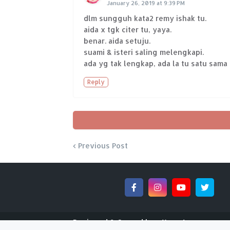
January 26, 2019 at 9:39 PM
dlm sungguh kata2 remy ishak tu.
aida x tgk citer tu, yaya.
benar. aida setuju.
suami & isteri saling melengkapi.
ada yg tak lengkap, ada la tu satu sama
Reply
Previous Post
Designed & Owned by -
Yaya Azura