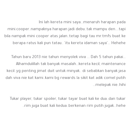
Ini lah kereta mini saya...menaruh harapan pada
mini.cooper..nampaknya harapan jadi debu..tak mampu den....tapi
bila nampak mini cooper atas jalan..tetap bagi tau mr.tmfs buat ke
berapa ratus kali pun tatau.. 'itu kereta idaman saya'... Hehehe
Tahun baru 2013 nie tahun menyolek viva ... Dah 5 tahun pakai...
Alhamdulillah tak banyak masalah...kereta kecil, maintenance
kecil..yg penting jimat duit untuk minyak.. di sebabkan banyak jasa
dah viva nie kat kami..kami bg rewards la sikit kat adik comel putih
melepak nie..hihi...
Tukar player, tukar spoiler, tukar tayar buat kali ke dua..dan tukar
rim juga buat kali kedua..berkenan rim putih jugak...hehe..