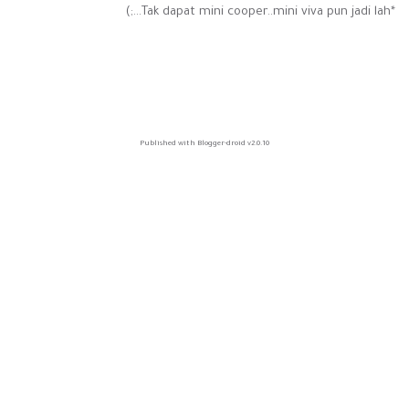
*Tak dapat mini cooper..mini viva pun jadi lah...;)
Published with Blogger-droid v2.0.10