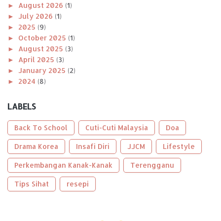
►
August 2026
(1)
►
July 2026
(1)
►
2025
(9)
►
October 2025
(1)
►
August 2025
(3)
►
April 2025
(3)
►
January 2025
(2)
►
2024
(8)
►
December 2024
(1)
►
November 2024
(1)
LABELS
►
October 2024
(2)
►
August 2024
(1)
Back To School
Cuti-Cuti Malaysia
Doa
►
April 2024
(1)
►
Drama Korea
January 2024
(2)
Insafi Diri
JJCM
Lifestyle
►
2023
(56)
Perkembangan Kanak-Kanak
Terengganu
►
December 2023
(2)
►
October 2023
(2)
Tips Sihat
resepi
►
September 2023
(5)
►
August 2023
(9)
►
June 2023
(8)