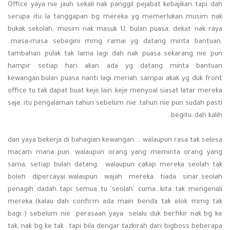
Office yaya nie jauh sekali nak panggil pejabat kebajikan..tapi dah
serupa itu la tanggapan bg mereka yg memerlukan..musim nak
bukak sekolah, musim nak masuk U, bulan puasa, dekat nak raya
..masa-masa sebegini mmg ramai yg datang minta bantuan.
tambahan pulak tak lama lagi dah nak puasa..sekarang nie pun
hampir setiap hari akan ada yg datang minta bantuan
kewangan.bulan puasa nanti lagi meriah..sampai akak yg duk front
office tu tak dapat buat keje lain..keje menyoal siasat latar mereka
saje..itu pengalaman tahun sebelum nie..tahun nie pun sudah pasti
begitu..dah kalih..
dan yaya bekerja di bahagian kewangan ... walaupun rasa tak selesa
macam mana pun, walaupun orang yang meminta orang yang
sama, setiap bulan datang, walaupun cakap mereka seolah tak
boleh dipercayai..walaupun wajah mereka tiada sinar..seolah
penagih dadah..tapi semua tu 'seolah' cuma...kita tak mengenali
mereka..(kalau dah confirm ada main benda tak elok mmg tak
bagi..) sebelum nie perasaan yaya selalu duk berfikir nak bg ke
tak, nak bg ke tak ..tapi bila dengar tazkirah dari bigboss beberapa