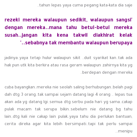
tahun lepas yaya cuma pegang kata-kata dia saje..
'rezeki mereka walaupun sedikit, walaupun sangsi
dengan mereka..mana tahu betul-betul mereka
susah..jangan kita kena takwil diakhirat kelak
sebabnya tak membantu walaupun berupaya..'
jadinya..yaya tetap hulur walaupun sikit ..duit syarikat kan..tak ada
hak pun utk kita berkira atau rasa geram walaupun zahirnya kita yg
berdepan dengan mereka..
cuba bayangkan..mereka nie seolah saling berhubungan..belah pagi
dah dtg 3 orang..tak sampai sejam datang lagi 4 orang .. lepas tua
akan ada yg datang lgi..semua dtg serbu pada hari yg sama..cakap
pulak macam tak serupa bikin..sebelum nie datang bg tahu
lain..dtg kali nie cakap lain pulak..yaya tahu dia perlukan bantuan,
cerita direka agar kita lebih bersimpati..tapi tak perlu sampai
menipu...