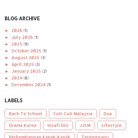
BLOG ARCHIVE
►
2026
(1)
►
July 2026
(1)
►
2025
(9)
►
October 2025
(1)
►
August 2025
(3)
►
April 2025
(3)
►
January 2025
(2)
►
2024
(8)
►
December 2024
(1)
►
November 2024
(1)
►
October 2024
(2)
LABELS
►
August 2024
(1)
►
April 2024
(1)
Back To School
Cuti-Cuti Malaysia
Doa
►
January 2024
(2)
►
Drama Korea
2023
(56)
Insafi Diri
JJCM
Lifestyle
►
December 2023
(2)
Perkembangan Kanak-Kanak
Terengganu