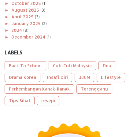
►
October 2025
(1)
►
August 2025
(3)
►
April 2025
(3)
►
January 2025
(2)
►
2024
(8)
►
December 2024
(1)
►
November 2024
(1)
►
October 2024
(2)
LABELS
►
August 2024
(1)
►
April 2024
(1)
Back To School
Cuti-Cuti Malaysia
Doa
►
January 2024
(2)
►
Drama Korea
2023
(56)
Insafi Diri
JJCM
Lifestyle
►
December 2023
(2)
Perkembangan Kanak-Kanak
Terengganu
►
October 2023
(2)
►
September 2023
(5)
Tips Sihat
resepi
►
August 2023
(9)
►
June 2023
(8)
►
May 2023
(2)
►
April 2023
(3)
►
March 2023
(6)