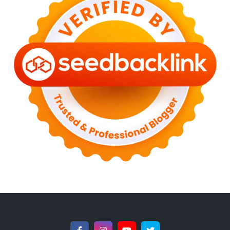
►
February 2023
(6)
►
January 2023
(13)
►
2022
(43)
►
December 2022
(6)
►
September 2022
(4)
►
August 2022
(11)
►
July 2022
(7)
►
June 2022
(1)
►
April 2022
(4)
►
March 2022
(2)
►
February 2022
(6)
►
January 2022
(2)
►
2021
(82)
►
December 2021
(9)
►
November 2021
(4)
►
October 2021
(2)
►
September 2021
(4)
►
August 2021
(2)
►
July 2021
(7)
►
June 2021
(8)
►
May 2021
(3)