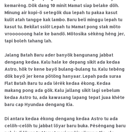
kemarèng. Dök dang 10 minit Mamat siap belake döh.
Minung air kopi-ö setegök dua lepah tu pakaa kasut
kulit atah tangge kak lambo. Baru beli minggu lepah tu
kasut tu. Bekilat ssiö! Lepah tu Mamat pong stak möto
vroooooong hale ke bandö. Mötosika sèkèng hèng jer,
tapi boleh tahang lah.
Jalang Batah Baru ader banyök bangunang jabbat
dengang kedaa. Kalu hale ke depang sikit ada kedaa
Astro, hök tv kene bayö bulang-bulang tu. Kalu tebèng
dök bayö jer kena pötöng hanyaar. Lepah pada suraa
Flat Batah Baru tu ada lèrèk kedaa èkong. Kedaa
makang pong ada gök. Kalu jallang sikit lagi sebelum
kedaa Astro tu, ada kawasang lapang tepat juaa khète
baru cap Hyundaa dengang Kia.
Di antara kedaa èkong dengang kedaa Astro tu ada
celöh-celöh tu jabbat löyar baru buka. Pèsèngang baru