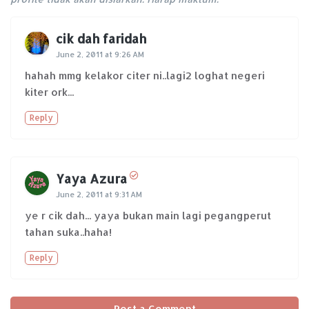
cik dah faridah
June 2, 2011 at 9:26 AM
hahah mmg kelakor citer ni..lagi2 loghat negeri
kiter ork...
Reply
Yaya Azura
June 2, 2011 at 9:31 AM
ye r cik dah... yaya bukan main lagi pegangperut
tahan suka..haha!
Reply
Post a Comment