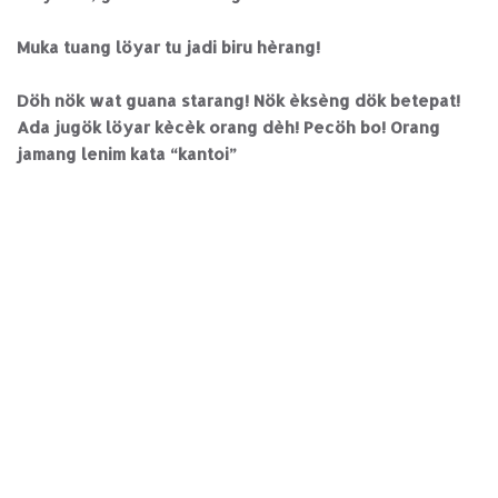
Muka tuang löyar tu jadi biru hèrang!
Döh nök wat guana starang! Nök èksèng dök betepat!
Ada jugök löyar kècèk orang dèh! Pecöh bo! Orang
jamang lenim kata “kantoi”