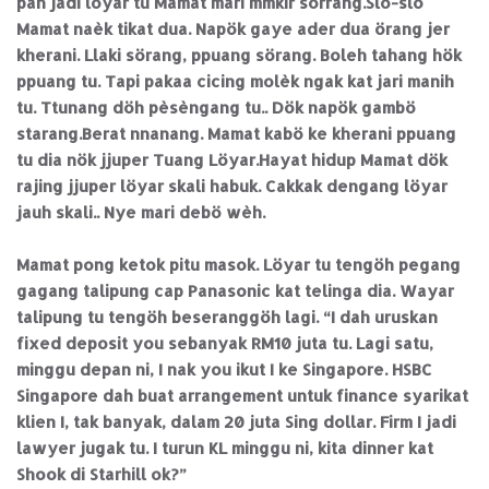
pah jadi löyar tu Mamat mari mmkir sörrang.Slo-slo
Mamat naèk tikat dua. Napök gaye ader dua örang jer
kherani. Llaki sörang, ppuang sörang. Boleh tahang hök
ppuang tu. Tapi pakaa cicing molèk ngak kat jari manih
tu. Ttunang döh pèsèngang tu.. Dök napök gambö
starang.Berat nnanang. Mamat kabö ke kherani ppuang
tu dia nök jjuper Tuang Löyar.Hayat hidup Mamat dök
rajing jjuper löyar skali habuk. Cakkak dengang löyar
jauh skali.. Nye mari debö wèh.
Mamat pong ketok pitu masok. Löyar tu tengöh pegang
gagang talipung cap Panasonic kat telinga dia. Wayar
talipung tu tengöh beseranggöh lagi. “I dah uruskan
fixed deposit you sebanyak RM10 juta tu. Lagi satu,
minggu depan ni, I nak you ikut I ke Singapore. HSBC
Singapore dah buat arrangement untuk finance syarikat
klien I, tak banyak, dalam 20 juta Sing dollar. Firm I jadi
lawyer jugak tu. I turun KL minggu ni, kita dinner kat
Shook di Starhill ok?”