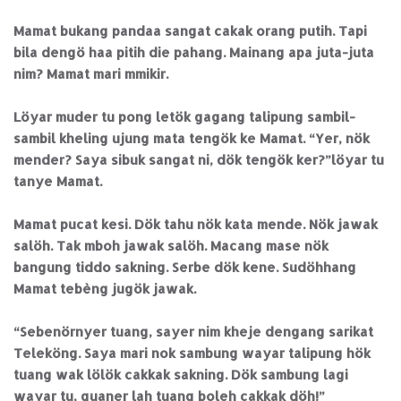
Mamat bukang pandaa sangat cakak orang putih. Tapi
bila dengö haa pitih die pahang. Mainang apa juta-juta
nim? Mamat mari mmikir.
Löyar muder tu pong letök gagang talipung sambil-
sambil kheling ujung mata tengök ke Mamat. “Yer, nök
mender? Saya sibuk sangat ni, dök tengök ker?”löyar tu
tanye Mamat.
Mamat pucat kesi. Dök tahu nök kata mende. Nök jawak
salöh. Tak mboh jawak salöh. Macang mase nök
bangung tiddo sakning. Serbe dök kene. Sudöhhang
Mamat tebèng jugök jawak.
“Sebenörnyer tuang, sayer nim kheje dengang sarikat
Teleköng. Saya mari nok sambung wayar talipung hök
tuang wak lölök cakkak sakning. Dök sambung lagi
wayar tu, guaner lah tuang boleh cakkak döh!”