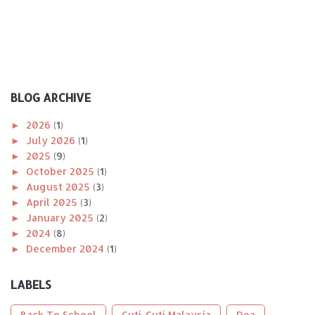
BLOG ARCHIVE
►
2026
(1)
►
July 2026
(1)
►
2025
(9)
►
October 2025
(1)
►
August 2025
(3)
►
April 2025
(3)
►
January 2025
(2)
►
2024
(8)
►
December 2024
(1)
►
November 2024
(1)
►
October 2024
(2)
LABELS
►
August 2024
(1)
►
April 2024
(1)
Back To School
Cuti-Cuti Malaysia
Doa