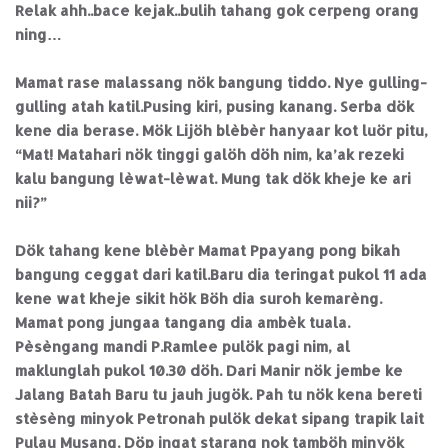
Relak ahh..bace kejak..bulih tahang gok cerpeng orang
ning…
Mamat rase malassang nök bangung tiddo. Nye gulling-
gulling atah katil.Pusing kiri, pusing kanang. Serba dök
kene dia berase. Mök Lijöh blèbèr hanyaar kot luör pitu,
“Mat! Matahari nök tinggi galöh döh nim, ka’ak rezeki
kalu bangung lèwat-lèwat. Mung tak dök kheje ke ari
nii?”
Dök tahang kene blèbèr Mamat Ppayang pong bikah
bangung ceggat dari katil.Baru dia teringat pukol 11 ada
kene wat kheje sikit hök Böh dia suroh kemarèng.
Mamat pong jungaa tangang dia ambèk tuala.
Pèsèngang mandi P.Ramlee pulök pagi nim, al
maklunglah pukol 10.30 döh. Dari Manir nök jembe ke
Jalang Batah Baru tu jauh jugök. Pah tu nök kena bereti
stèsèng minyok Petronah pulök dekat sipang trapik lait
Pulau Musang. Döp ingat starang nok tamböh minyök